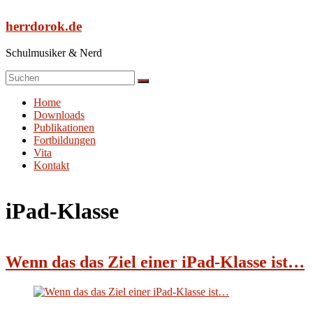
Zum
Inhalt
herrdorok.de
springen
Schulmusiker & Nerd
Menü
Home
Downloads
Publikationen
Fortbildungen
Vita
Kontakt
iPad-Klasse
Wenn das das Ziel einer iPad-Klasse ist…