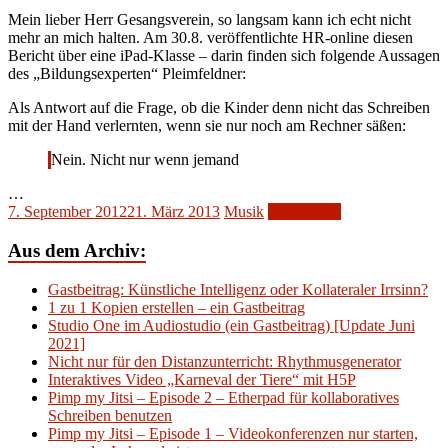
Mein lieber Herr Gesangsverein, so langsam kann ich echt nicht
mehr an mich halten. Am 30.8. veröffentlichte HR-online diesen
Bericht über eine iPad-Klasse – darin finden sich folgende Aussagen
des „Bildungsexperten“ Pleimfeldner:
Als Antwort auf die Frage, ob die Kinder denn nicht das Schreiben
mit der Hand verlernten, wenn sie nur noch am Rechner säßen:
Nein. Nicht nur wenn jemand
…
7. September 2012
21. März 2013
Musik
Weiterlesen
Aus dem Archiv:
Gastbeitrag: Künstliche Intelligenz oder Kollateraler Irrsinn?
1 zu 1 Kopien erstellen – ein Gastbeitrag
Studio One im Audiostudio (ein Gastbeitrag) [Update Juni
2021]
Nicht nur für den Distanzunterricht: Rhythmusgenerator
Interaktives Video „Karneval der Tiere“ mit H5P
Pimp my Jitsi – Episode 2 – Etherpad für kollaboratives
Schreiben benutzen
Pimp my Jitsi – Episode 1 – Videokonferenzen nur starten,