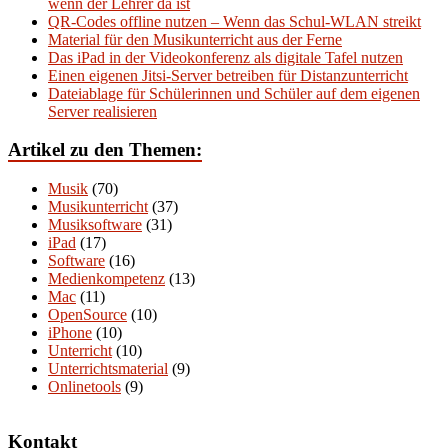
wenn der Lehrer da ist
QR-Codes offline nutzen – Wenn das Schul-WLAN streikt
Material für den Musikunterricht aus der Ferne
Das iPad in der Videokonferenz als digitale Tafel nutzen
Einen eigenen Jitsi-Server betreiben für Distanzunterricht
Dateiablage für Schülerinnen und Schüler auf dem eigenen
Server realisieren
Artikel zu den Themen:
Musik
(70)
Musikunterricht
(37)
Musiksoftware
(31)
iPad
(17)
Software
(16)
Medienkompetenz
(13)
Mac
(11)
OpenSource
(10)
iPhone
(10)
Unterricht
(10)
Unterrichtsmaterial
(9)
Onlinetools
(9)
Kontakt