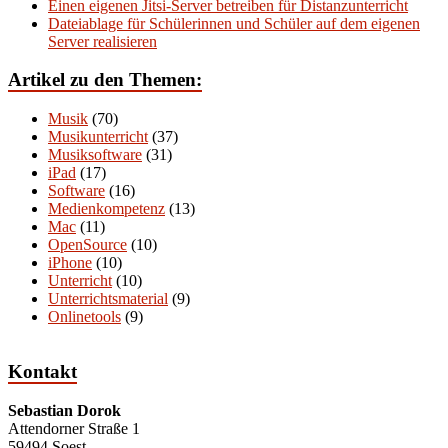
Einen eigenen Jitsi-Server betreiben für Distanzunterricht
Dateiablage für Schülerinnen und Schüler auf dem eigenen
Server realisieren
Artikel zu den Themen:
Musik
(70)
Musikunterricht
(37)
Musiksoftware
(31)
iPad
(17)
Software
(16)
Medienkompetenz
(13)
Mac
(11)
OpenSource
(10)
iPhone
(10)
Unterricht
(10)
Unterrichtsmaterial
(9)
Onlinetools
(9)
Kontakt
Sebastian Dorok
Attendorner Straße 1
59494 Soest