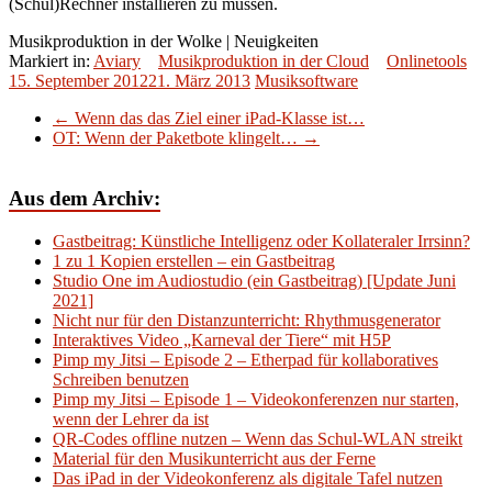
(Schul)Rechner installieren zu müssen.
Musikproduktion in der Wolke | Neuigkeiten
Markiert in:
Aviary
Musikproduktion in der Cloud
Onlinetools
15. September 2012
21. März 2013
Musiksoftware
←
Wenn das das Ziel einer iPad-Klasse ist…
OT: Wenn der Paketbote klingelt…
→
Aus dem Archiv:
Gastbeitrag: Künstliche Intelligenz oder Kollateraler Irrsinn?
1 zu 1 Kopien erstellen – ein Gastbeitrag
Studio One im Audiostudio (ein Gastbeitrag) [Update Juni
2021]
Nicht nur für den Distanzunterricht: Rhythmusgenerator
Interaktives Video „Karneval der Tiere“ mit H5P
Pimp my Jitsi – Episode 2 – Etherpad für kollaboratives
Schreiben benutzen
Pimp my Jitsi – Episode 1 – Videokonferenzen nur starten,
wenn der Lehrer da ist
QR-Codes offline nutzen – Wenn das Schul-WLAN streikt
Material für den Musikunterricht aus der Ferne
Das iPad in der Videokonferenz als digitale Tafel nutzen