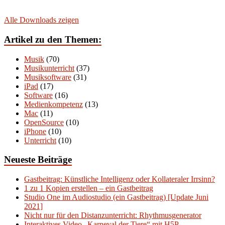
Alle Downloads zeigen
Artikel zu den Themen:
Musik
(70)
Musikunterricht
(37)
Musiksoftware
(31)
iPad
(17)
Software
(16)
Medienkompetenz
(13)
Mac
(11)
OpenSource
(10)
iPhone
(10)
Unterricht
(10)
Neueste Beiträge
Gastbeitrag: Künstliche Intelligenz oder Kollateraler Irrsinn?
1 zu 1 Kopien erstellen – ein Gastbeitrag
Studio One im Audiostudio (ein Gastbeitrag) [Update Juni
2021]
Nicht nur für den Distanzunterricht: Rhythmusgenerator
Interaktives Video „Karneval der Tiere“ mit H5P