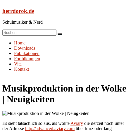
Zum
Inhalt
herrdorok.de
springen
Schulmusiker & Nerd
Menü
Home
Downloads
Publikationen
Fortbildungen
Vita
Kontakt
Musikproduktion in der Wolke
| Neuigkeiten
Es sieht tatsächlich so aus, als wollte
Aviary
die derzeit noch unter
der Adresse
http://advanced.aviary.com
über kurz oder lang