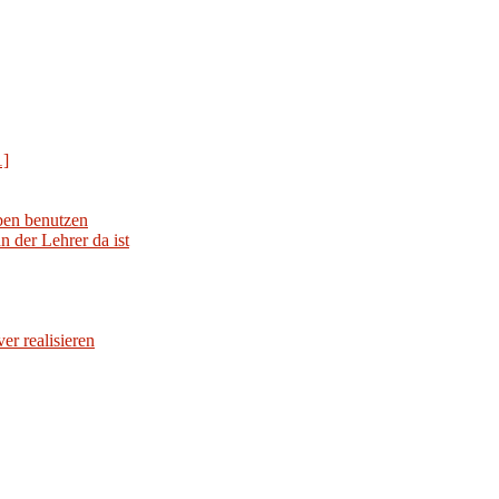
1]
iben benutzen
 der Lehrer da ist
er realisieren