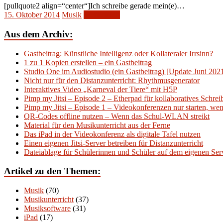
[pullquote2 align=“center“]Ich schreibe gerade mein(e)…
15. Oktober 2014
Musik
Weiterlesen
Aus dem Archiv:
Gastbeitrag: Künstliche Intelligenz oder Kollateraler Irrsinn?
1 zu 1 Kopien erstellen – ein Gastbeitrag
Studio One im Audiostudio (ein Gastbeitrag) [Update Juni 202
Nicht nur für den Distanzunterricht: Rhythmusgenerator
Interaktives Video „Karneval der Tiere“ mit H5P
Pimp my Jitsi – Episode 2 – Etherpad für kollaboratives Schre
Pimp my Jitsi – Episode 1 – Videokonferenzen nur starten, wenn
QR-Codes offline nutzen – Wenn das Schul-WLAN streikt
Material für den Musikunterricht aus der Ferne
Das iPad in der Videokonferenz als digitale Tafel nutzen
Einen eigenen Jitsi-Server betreiben für Distanzunterricht
Dateiablage für Schülerinnen und Schüler auf dem eigenen Serv
Artikel zu den Themen:
Musik
(70)
Musikunterricht
(37)
Musiksoftware
(31)
iPad
(17)