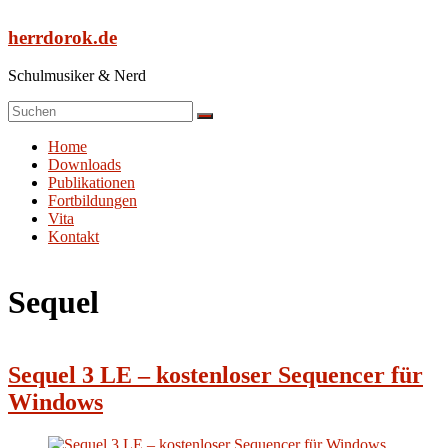
Zum
Inhalt
herrdorok.de
springen
Schulmusiker & Nerd
Menü
Home
Downloads
Publikationen
Fortbildungen
Vita
Kontakt
Sequel
Sequel 3 LE – kostenloser Sequencer für
Windows