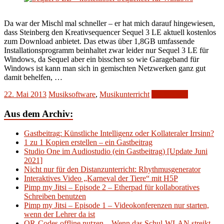
Da war der Mischl mal schneller – er hat mich darauf hingewiesen,
dass Steinberg den Kreativsequencer Sequel 3 LE aktuell kostenlos
zum Download anbietet. Das etwas über 1,8GB umfassende
Installationsprogramm beinhaltet zwar leider nur Sequel 3 LE für
Windows, da Sequel aber ein bisschen so wie Garageband für
Windows ist kann man sich in gemischten Netzwerken ganz gut
damit behelfen, …
22. Mai 2013
Musiksoftware
,
Musikunterricht
Weiterlesen
Aus dem Archiv:
Gastbeitrag: Künstliche Intelligenz oder Kollateraler Irrsinn?
1 zu 1 Kopien erstellen – ein Gastbeitrag
Studio One im Audiostudio (ein Gastbeitrag) [Update Juni
2021]
Nicht nur für den Distanzunterricht: Rhythmusgenerator
Interaktives Video „Karneval der Tiere“ mit H5P
Pimp my Jitsi – Episode 2 – Etherpad für kollaboratives
Schreiben benutzen
Pimp my Jitsi – Episode 1 – Videokonferenzen nur starten,
wenn der Lehrer da ist
QR-Codes offline nutzen – Wenn das Schul-WLAN streikt