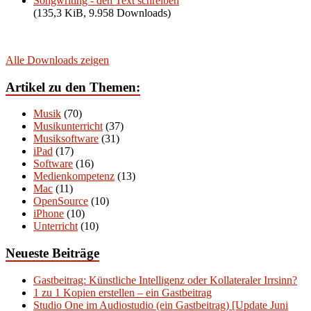
Songwriting - den Text schreiben
(135,3 KiB, 9.958 Downloads)
Alle Downloads zeigen
Artikel zu den Themen:
Musik
(70)
Musikunterricht
(37)
Musiksoftware
(31)
iPad
(17)
Software
(16)
Medienkompetenz
(13)
Mac
(11)
OpenSource
(10)
iPhone
(10)
Unterricht
(10)
Neueste Beiträge
Gastbeitrag: Künstliche Intelligenz oder Kollateraler Irrsinn?
1 zu 1 Kopien erstellen – ein Gastbeitrag
Studio One im Audiostudio (ein Gastbeitrag) [Update Juni