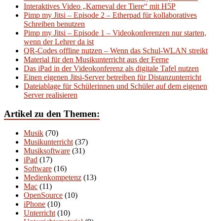
Interaktives Video „Karneval der Tiere“ mit H5P
Pimp my Jitsi – Episode 2 – Etherpad für kollaboratives
Schreiben benutzen
Pimp my Jitsi – Episode 1 – Videokonferenzen nur starten,
wenn der Lehrer da ist
QR-Codes offline nutzen – Wenn das Schul-WLAN streikt
Material für den Musikunterricht aus der Ferne
Das iPad in der Videokonferenz als digitale Tafel nutzen
Einen eigenen Jitsi-Server betreiben für Distanzunterricht
Dateiablage für Schülerinnen und Schüler auf dem eigenen
Server realisieren
Artikel zu den Themen:
Musik
(70)
Musikunterricht
(37)
Musiksoftware
(31)
iPad
(17)
Software
(16)
Medienkompetenz
(13)
Mac
(11)
OpenSource
(10)
iPhone
(10)
Unterricht
(10)