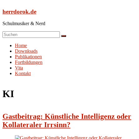
Zum
Inhalt
herrdorok.de
springen
Schulmusiker & Nerd
Menü
Home
Downloads
Publikationen
Fortbildungen
Vita
Kontakt
KI
Gastbeitrag: Künstliche Intelligenz oder
Kollateraler Irrsinn?