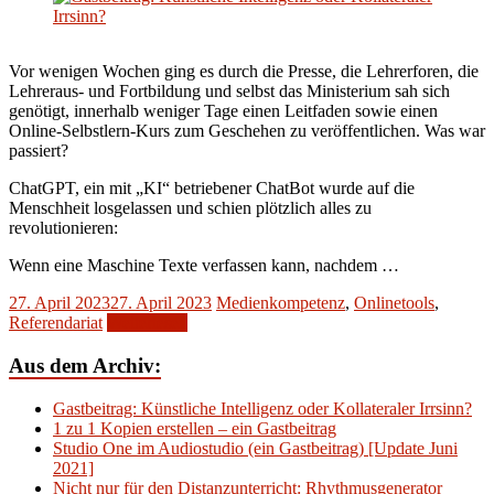
Vor wenigen Wochen ging es durch die Presse, die Lehrerforen, die
Lehreraus- und Fortbildung und selbst das Ministerium sah sich
genötigt, innerhalb weniger Tage einen Leitfaden sowie einen
Online-Selbstlern-Kurs zum Geschehen zu veröffentlichen. Was war
passiert?
ChatGPT, ein mit „KI“ betriebener ChatBot wurde auf die
Menschheit losgelassen und schien plötzlich alles zu
revolutionieren:
Wenn eine Maschine Texte verfassen kann, nachdem …
27. April 2023
27. April 2023
Medienkompetenz
,
Onlinetools
,
Referendariat
Weiterlesen
Aus dem Archiv:
Gastbeitrag: Künstliche Intelligenz oder Kollateraler Irrsinn?
1 zu 1 Kopien erstellen – ein Gastbeitrag
Studio One im Audiostudio (ein Gastbeitrag) [Update Juni
2021]
Nicht nur für den Distanzunterricht: Rhythmusgenerator