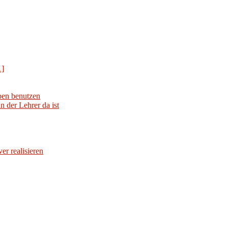
1]
iben benutzen
 der Lehrer da ist
er realisieren