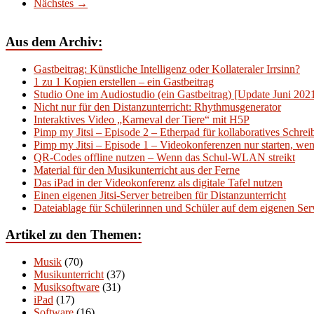
Nächstes →
Aus dem Archiv:
Gastbeitrag: Künstliche Intelligenz oder Kollateraler Irrsinn?
1 zu 1 Kopien erstellen – ein Gastbeitrag
Studio One im Audiostudio (ein Gastbeitrag) [Update Juni 202
Nicht nur für den Distanzunterricht: Rhythmusgenerator
Interaktives Video „Karneval der Tiere“ mit H5P
Pimp my Jitsi – Episode 2 – Etherpad für kollaboratives Schre
Pimp my Jitsi – Episode 1 – Videokonferenzen nur starten, wenn
QR-Codes offline nutzen – Wenn das Schul-WLAN streikt
Material für den Musikunterricht aus der Ferne
Das iPad in der Videokonferenz als digitale Tafel nutzen
Einen eigenen Jitsi-Server betreiben für Distanzunterricht
Dateiablage für Schülerinnen und Schüler auf dem eigenen Serv
Artikel zu den Themen:
Musik
(70)
Musikunterricht
(37)
Musiksoftware
(31)
iPad
(17)
Software
(16)