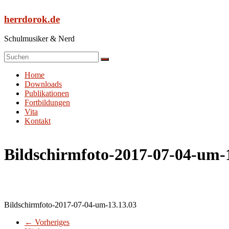
Zum
Inhalt
herrdorok.de
springen
Schulmusiker & Nerd
Menü
Home
Downloads
Publikationen
Fortbildungen
Vita
Kontakt
Bildschirmfoto-2017-07-04-um-
Bildschirmfoto-2017-07-04-um-13.13.03
← Vorheriges