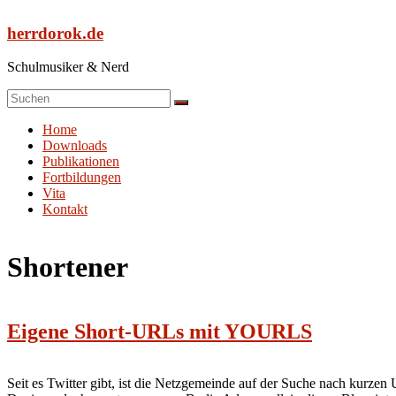
Zum
Inhalt
herrdorok.de
springen
Schulmusiker & Nerd
Menü
Home
Downloads
Publikationen
Fortbildungen
Vita
Kontakt
Shortener
Eigene Short-URLs mit YOURLS
Seit es Twitter gibt, ist die Netzgemeinde auf der Suche nach kurzen 