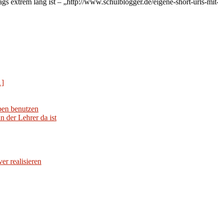
ags extrem lang ist – „http://www.schulblogger.de/eigene-short-urls-mit
1]
iben benutzen
 der Lehrer da ist
er realisieren