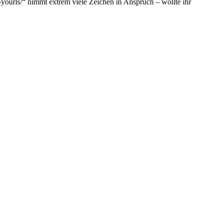
-yourls/“ nimmt extrem viele Zeichen in Anspruch – wollte ihr