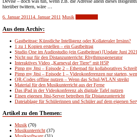
Devise – doch was tun, wenn z.B. die Adresse allein dieses Blogeintr
hierüber twittern, wäre …
6. Januar 2011
14. Januar 2011
Musik
Weiterlesen
Aus dem Archiv:
Gastbeitrag: Künstliche Intelligenz oder Kollateraler Irrsinn?
1 zu 1 Kopien erstellen – ein Gastbeitrag
Studio One im Audiostudio (ein Gastbeitrag) [Update Juni 202
Nicht nur für den Distanzunterricht: Rhythmusgenerator
Interaktives Video „Karneval der Tiere“ mit H5P
Pimp my Jitsi – Episode 2 – Etherpad für kollaboratives Schre
Pimp my Jitsi – Episode 1 – Videokonferenzen nur starten, wenn
QR-Codes offline nutzen – Wenn das Schul-WLAN streikt
Material für den Musikunterricht aus der Ferne
Das iPad in der Videokonferenz als digitale Tafel nutzen
Einen eigenen Jitsi-Server betreiben für Distanzunterricht
Dateiablage für Schülerinnen und Schüler auf dem eigenen Serv
Artikel zu den Themen:
Musik
(70)
Musikunterricht
(37)
Musiksoftware
(31)