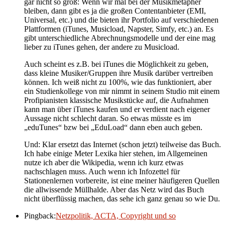
gar nicht so groß: Wenn wir mal bei der Musikmetapher
bleiben, dann gibt es ja die großen Contentanbieter (EMI,
Universal, etc.) und die bieten ihr Portfolio auf verschiedenen
Plattformen (iTunes, Musicload, Napster, Simfy, etc.) an. Es
gibt unterschiedliche Abrechnungsmodelle und der eine mag
lieber zu iTunes gehen, der andere zu Musicload.
Auch scheint es z.B. bei iTunes die Möglichkeit zu geben,
dass kleine Musiker/Gruppen ihre Musik darüber vertreiben
können. Ich weiß nicht zu 100%, wie das funktioniert, aber
ein Studienkollege von mir nimmt in seinem Studio mit einem
Profipianisten klassische Musikstücke auf, die Aufnahmen
kann man über iTunes kaufen und er verdient nach eigener
Aussage nicht schlecht daran. So etwas müsste es im
„eduTunes“ bzw bei „EduLoad“ dann eben auch geben.
Und: Klar ersetzt das Internet (schon jetzt) teilweise das Buch.
Ich habe einige Meter Lexika hier stehen, im Allgemeinen
nutze ich aber die Wikipedia, wenn ich kurz etwas
nachschlagen muss. Auch wenn ich Infozettel für
Stationenlernen vorbereite, ist eine meiner häufigeren Quellen
die allwissende Müllhalde. Aber das Netz wird das Buch
nicht überflüssig machen, das sehe ich ganz genau so wie Du.
Pingback:
Netzpolitik, ACTA, Copyright und so