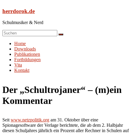
Zum
Inhalt
herrdorok.de
springen
Schulmusiker & Nerd
Menü
Home
Downloads
Publikationen
Fortbildungen
Vita
Kontakt
Der „Schultrojaner“ – (m)ein
Kommentar
Seit
www.netzpolitik.org
am 31. Oktober über eine
Spionagesoftware der Verlage berichtete, die ab dem 2. Halbjahr
diesen Schuljahres jährlich ein Prozent aller Rechner in Schulen auf