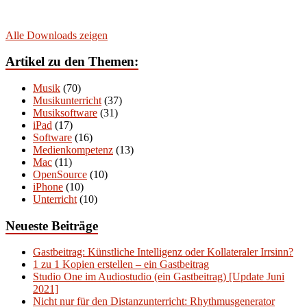
Alle Downloads zeigen
Artikel zu den Themen:
Musik
(70)
Musikunterricht
(37)
Musiksoftware
(31)
iPad
(17)
Software
(16)
Medienkompetenz
(13)
Mac
(11)
OpenSource
(10)
iPhone
(10)
Unterricht
(10)
Neueste Beiträge
Gastbeitrag: Künstliche Intelligenz oder Kollateraler Irrsinn?
1 zu 1 Kopien erstellen – ein Gastbeitrag
Studio One im Audiostudio (ein Gastbeitrag) [Update Juni
2021]
Nicht nur für den Distanzunterricht: Rhythmusgenerator