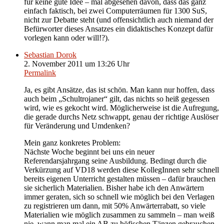
für keine gute Idee – mal abgesehen davon, dass das ganz
einfach faktisch, bei zwei Computerräumen für 1300 SuS,
nicht zur Debatte steht (und offensichtlich auch niemand der
Befürworter dieses Ansatzes ein didaktisches Konzept dafür
vorlegen kann oder will!?).
Sebastian Dorok
2. November 2011 um 13:26 Uhr
Permalink
Ja, es gibt Ansätze, das ist schön. Man kann nur hoffen, dass
auch beim „Schultrojaner“ gilt, das nichts so heiß gegessen
wird, wie es gekocht wird. Möglicherweise ist die Aufregung,
die gerade durchs Netz schwappt, genau der richtige Auslöser
für Veränderung und Umdenken?
Mein ganz konkretes Problem:
Nächste Woche beginnt bei uns ein neuer
Referendarsjahrgang seine Ausbildung. Bedingt durch die
Verkürzung auf VD18 werden diese KollegInnen sehr schnell
bereits eigenen Unterricht gestalten müssen – dafür brauchen
sie sicherlich Materialien. Bisher habe ich den Anwärtern
immer geraten, sich so schnell wie möglich bei den Verlagen
zu registrieren um dann, mit 50% Anwärterrabatt, so viele
Materialien wie möglich zusammen zu sammeln – man weiß
nie, wann man mal ein AB zu höfischen Tänzen gebrauchen