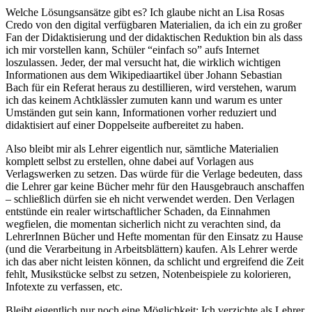
Welche Lösungsansätze gibt es? Ich glaube nicht an Lisa Rosas
Credo von den digital verfügbaren Materialien, da ich ein zu großer
Fan der Didaktisierung und der didaktischen Reduktion bin als dass
ich mir vorstellen kann, Schüler “einfach so” aufs Internet
loszulassen. Jeder, der mal versucht hat, die wirklich wichtigen
Informationen aus dem Wikipediaartikel über Johann Sebastian
Bach für ein Referat heraus zu destillieren, wird verstehen, warum
ich das keinem Achtklässler zumuten kann und warum es unter
Umständen gut sein kann, Informationen vorher reduziert und
didaktisiert auf einer Doppelseite aufbereitet zu haben.
Also bleibt mir als Lehrer eigentlich nur, sämtliche Materialien
komplett selbst zu erstellen, ohne dabei auf Vorlagen aus
Verlagswerken zu setzen. Das würde für die Verlage bedeuten, dass
die Lehrer gar keine Bücher mehr für den Hausgebrauch anschaffen
– schließlich dürfen sie eh nicht verwendet werden. Den Verlagen
entstünde ein realer wirtschaftlicher Schaden, da Einnahmen
wegfielen, die momentan sicherlich nicht zu verachten sind, da
LehrerInnen Bücher und Hefte momentan für den Einsatz zu Hause
(und die Verarbeitung in Arbeitsblättern) kaufen. Als Lehrer werde
ich das aber nicht leisten können, da schlicht und ergreifend die Zeit
fehlt, Musikstücke selbst zu setzen, Notenbeispiele zu kolorieren,
Infotexte zu verfassen, etc.
Bleibt eigentlich nur noch eine Möglichkeit: Ich verzichte als Lehrer