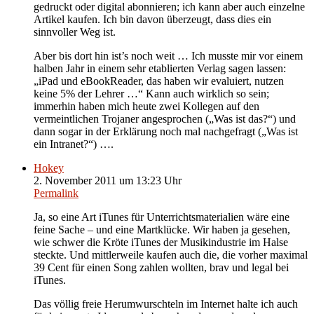
gedruckt oder digital abonnieren; ich kann aber auch einzelne
Artikel kaufen. Ich bin davon überzeugt, dass dies ein
sinnvoller Weg ist.
Aber bis dort hin ist’s noch weit … Ich musste mir vor einem
halben Jahr in einem sehr etablierten Verlag sagen lassen:
„iPad und eBookReader, das haben wir evaluiert, nutzen
keine 5% der Lehrer …“ Kann auch wirklich so sein;
immerhin haben mich heute zwei Kollegen auf den
vermeintlichen Trojaner angesprochen („Was ist das?“) und
dann sogar in der Erklärung noch mal nachgefragt („Was ist
ein Intranet?“) ….
Hokey
2. November 2011 um 13:23 Uhr
Permalink
Ja, so eine Art iTunes für Unterrichtsmaterialien wäre eine
feine Sache – und eine Martklücke. Wir haben ja gesehen,
wie schwer die Kröte iTunes der Musikindustrie im Halse
steckte. Und mittlerweile kaufen auch die, die vorher maximal
39 Cent für einen Song zahlen wollten, brav und legal bei
iTunes.
Das völlig freie Herumwurschteln im Internet halte ich auch