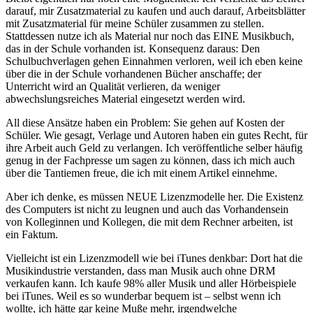
darauf, mir Zusatzmaterial zu kaufen und auch darauf, Arbeitsblätter
mit Zusatzmaterial für meine Schüler zusammen zu stellen.
Stattdessen nutze ich als Material nur noch das EINE Musikbuch,
das in der Schule vorhanden ist. Konsequenz daraus: Den
Schulbuchverlagen gehen Einnahmen verloren, weil ich eben keine
über die in der Schule vorhandenen Bücher anschaffe; der
Unterricht wird an Qualität verlieren, da weniger
abwechslungsreiches Material eingesetzt werden wird.
All diese Ansätze haben ein Problem: Sie gehen auf Kosten der
Schüler. Wie gesagt, Verlage und Autoren haben ein gutes Recht, für
ihre Arbeit auch Geld zu verlangen. Ich veröffentliche selber häufig
genug in der Fachpresse um sagen zu können, dass ich mich auch
über die Tantiemen freue, die ich mit einem Artikel einnehme.
Aber ich denke, es müssen NEUE Lizenzmodelle her. Die Existenz
des Computers ist nicht zu leugnen und auch das Vorhandensein
von Kolleginnen und Kollegen, die mit dem Rechner arbeiten, ist
ein Faktum.
Vielleicht ist ein Lizenzmodell wie bei iTunes denkbar: Dort hat die
Musikindustrie verstanden, dass man Musik auch ohne DRM
verkaufen kann. Ich kaufe 98% aller Musik und aller Hörbeispiele
bei iTunes. Weil es so wunderbar bequem ist – selbst wenn ich
wollte, ich hätte gar keine Muße mehr, irgendwelche