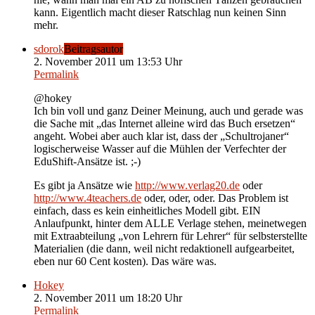
kann. Eigentlich macht dieser Ratschlag nun keinen Sinn
mehr.
sdorok
Beitragsautor
2. November 2011 um 13:53 Uhr
Permalink
@hokey
Ich bin voll und ganz Deiner Meinung, auch und gerade was
die Sache mit „das Internet alleine wird das Buch ersetzen“
angeht. Wobei aber auch klar ist, dass der „Schultrojaner“
logischerweise Wasser auf die Mühlen der Verfechter der
EduShift-Ansätze ist. ;-)
Es gibt ja Ansätze wie
http://www.verlag20.de
oder
http://www.4teachers.de
oder, oder, oder. Das Problem ist
einfach, dass es kein einheitliches Modell gibt. EIN
Anlaufpunkt, hinter dem ALLE Verlage stehen, meinetwegen
mit Extraabteilung „von Lehrern für Lehrer“ für selbsterstellte
Materialien (die dann, weil nicht redaktionell aufgearbeitet,
eben nur 60 Cent kosten). Das wäre was.
Hokey
2. November 2011 um 18:20 Uhr
Permalink