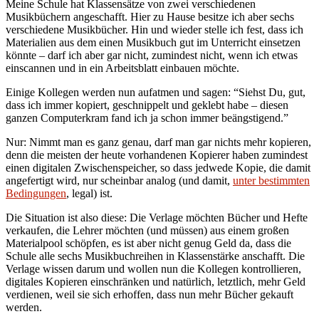
Meine Schule hat Klassensätze von zwei verschiedenen
Musikbüchern angeschafft. Hier zu Hause besitze ich aber sechs
verschiedene Musikbücher. Hin und wieder stelle ich fest, dass ich
Materialien aus dem einen Musikbuch gut im Unterricht einsetzen
könnte – darf ich aber gar nicht, zumindest nicht, wenn ich etwas
einscannen und in ein Arbeitsblatt einbauen möchte.
Einige Kollegen werden nun aufatmen und sagen: “Siehst Du, gut,
dass ich immer kopiert, geschnippelt und geklebt habe – diesen
ganzen Computerkram fand ich ja schon immer beängstigend.”
Nur: Nimmt man es ganz genau, darf man gar nichts mehr kopieren,
denn die meisten der heute vorhandenen Kopierer haben zumindest
einen digitalen Zwischenspeicher, so dass jedwede Kopie, die damit
angefertigt wird, nur scheinbar analog (und damit,
unter bestimmten
Bedingungen
, legal) ist.
Die Situation ist also diese: Die Verlage möchten Bücher und Hefte
verkaufen, die Lehrer möchten (und müssen) aus einem großen
Materialpool schöpfen, es ist aber nicht genug Geld da, dass die
Schule alle sechs Musikbuchreihen in Klassenstärke anschafft. Die
Verlage wissen darum und wollen nun die Kollegen kontrollieren,
digitales Kopieren einschränken und natürlich, letztlich, mehr Geld
verdienen, weil sie sich erhoffen, dass nun mehr Bücher gekauft
werden.