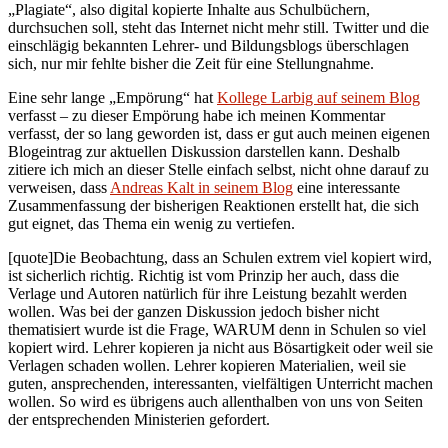
„Plagiate“, also digital kopierte Inhalte aus Schulbüchern,
durchsuchen soll, steht das Internet nicht mehr still. Twitter und die
einschlägig bekannten Lehrer- und Bildungsblogs überschlagen
sich, nur mir fehlte bisher die Zeit für eine Stellungnahme.
Eine sehr lange „Empörung“ hat
Kollege Larbig auf seinem Blog
verfasst – zu dieser Empörung habe ich meinen Kommentar
verfasst, der so lang geworden ist, dass er gut auch meinen eigenen
Blogeintrag zur aktuellen Diskussion darstellen kann. Deshalb
zitiere ich mich an dieser Stelle einfach selbst, nicht ohne darauf zu
verweisen, dass
Andreas Kalt in seinem Blog
eine interessante
Zusammenfassung der bisherigen Reaktionen erstellt hat, die sich
gut eignet, das Thema ein wenig zu vertiefen.
[quote]Die Beobachtung, dass an Schulen extrem viel kopiert wird,
ist sicherlich richtig. Richtig ist vom Prinzip her auch, dass die
Verlage und Autoren natürlich für ihre Leistung bezahlt werden
wollen. Was bei der ganzen Diskussion jedoch bisher nicht
thematisiert wurde ist die Frage, WARUM denn in Schulen so viel
kopiert wird. Lehrer kopieren ja nicht aus Bösartigkeit oder weil sie
Verlagen schaden wollen. Lehrer kopieren Materialien, weil sie
guten, ansprechenden, interessanten, vielfältigen Unterricht machen
wollen. So wird es übrigens auch allenthalben von uns von Seiten
der entsprechenden Ministerien gefordert.