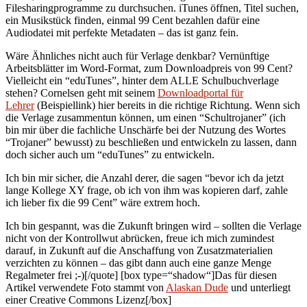
Filesharingprogramme zu durchsuchen. iTunes öffnen, Titel suchen,
ein Musikstück finden, einmal 99 Cent bezahlen dafür eine
Audiodatei mit perfekte Metadaten – das ist ganz fein.
Wäre Ähnliches nicht auch für Verlage denkbar? Vernünftige
Arbeitsblätter im Word-Format, zum Downloadpreis von 99 Cent?
Vielleicht ein “eduTunes”, hinter dem ALLE Schulbuchverlage
stehen? Cornelsen geht mit seinem
Downloadportal für
Lehrer
(Beispiellink) hier bereits in die richtige Richtung. Wenn sich
die Verlage zusammentun können, um einen “Schultrojaner” (ich
bin mir über die fachliche Unschärfe bei der Nutzung des Wortes
“Trojaner” bewusst) zu beschließen und entwickeln zu lassen, dann
doch sicher auch um “eduTunes” zu entwickeln.
Ich bin mir sicher, die Anzahl derer, die sagen “bevor ich da jetzt
lange Kollege XY frage, ob ich von ihm was kopieren darf, zahle
ich lieber fix die 99 Cent” wäre extrem hoch.
Ich bin gespannt, was die Zukunft bringen wird – sollten die Verlage
nicht von der Kontrollwut abrücken, freue ich mich zumindest
darauf, in Zukunft auf die Anschaffung von Zusatzmaterialien
verzichten zu können – das gibt dann auch eine ganze Menge
Regalmeter frei ;-)[/quote] [box type=“shadow“]Das für diesen
Artikel verwendete Foto stammt von
Alaskan Dude
und unterliegt
einer Creative Commons Lizenz[/box]