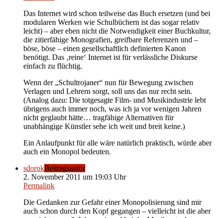
Das Internet wird schon teilweise das Buch ersetzen (und bei
modularen Werken wie Schulbüchern ist das sogar relativ
leicht) – aber eben nicht die Notwendigkeit einer Buchkultur,
die zitierfähige Monografien, greifbare Referenzen und –
böse, böse – einen gesellschaftlich definierten Kanon
benötigt. Das ‚reine‘ Internet ist für verlässliche Diskurse
einfach zu flüchtig.
Wenn der „Schultrojaner“ nun für Bewegung zwischen
Verlagen und Lehrern sorgt, soll uns das nur recht sein.
(Analog dazu: Die totgesagte Film- und Musikindustrie lebt
übrigens auch immer noch, was ich ja vor wenigen Jahren
nicht geglaubt hätte… tragfähige Alternativen für
unabhängige Künstler sehe ich weit und breit keine.)
Ein Anlaufpunkt für alle wäre natürlich praktisch, würde aber
auch ein Monopol bedeuten.
sdorok
Beitragsautor
2. November 2011 um 19:03 Uhr
Permalink
Die Gedanken zur Gefahr einer Monopolisierung sind mir
auch schon durch den Kopf gegangen – vielleicht ist die aber