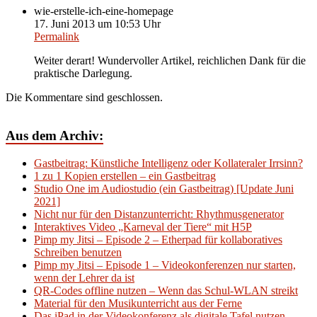
wie-erstelle-ich-eine-homepage
17. Juni 2013 um 10:53 Uhr
Permalink
Weiter derart! Wundervoller Artikel, reichlichen Dank für die
praktische Darlegung.
Die Kommentare sind geschlossen.
Aus dem Archiv:
Gastbeitrag: Künstliche Intelligenz oder Kollateraler Irrsinn?
1 zu 1 Kopien erstellen – ein Gastbeitrag
Studio One im Audiostudio (ein Gastbeitrag) [Update Juni
2021]
Nicht nur für den Distanzunterricht: Rhythmusgenerator
Interaktives Video „Karneval der Tiere“ mit H5P
Pimp my Jitsi – Episode 2 – Etherpad für kollaboratives
Schreiben benutzen
Pimp my Jitsi – Episode 1 – Videokonferenzen nur starten,
wenn der Lehrer da ist
QR-Codes offline nutzen – Wenn das Schul-WLAN streikt
Material für den Musikunterricht aus der Ferne
Das iPad in der Videokonferenz als digitale Tafel nutzen