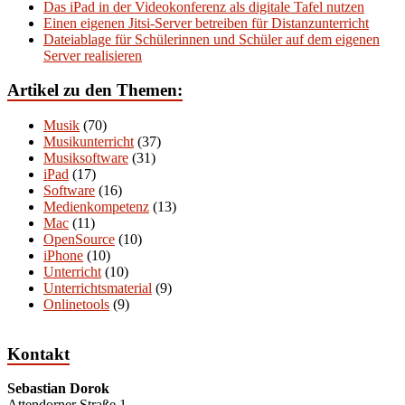
Das iPad in der Videokonferenz als digitale Tafel nutzen
Einen eigenen Jitsi-Server betreiben für Distanzunterricht
Dateiablage für Schülerinnen und Schüler auf dem eigenen
Server realisieren
Artikel zu den Themen:
Musik
(70)
Musikunterricht
(37)
Musiksoftware
(31)
iPad
(17)
Software
(16)
Medienkompetenz
(13)
Mac
(11)
OpenSource
(10)
iPhone
(10)
Unterricht
(10)
Unterrichtsmaterial
(9)
Onlinetools
(9)
Kontakt
Sebastian Dorok
Attendorner Straße 1