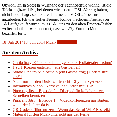
Obwohl ich in Soest in Wurfnähe der Fachhoschule wohne, ist die
Telekom (bzw. 1&1, bei denen wir unseren DSL-Vertrag haben)
nicht in der Lage, schnelleres Internet als VDSL25 bei uns
anzubieten. Ich war früher Freenet-Kunde, nachdem Freenet von
1&1 aufgekauft wurde, muss 1&1 uns zu den alten Freenet-Tarifen
weiter beliefern, was bedeutet, dass wir 25,- Euro im Monat
bezahlen für …
18. Juli 2014
18. Juli 2014
Musik
Weiterlesen
Aus dem Archiv:
Gastbeitrag: Künstliche Intelligenz oder Kollateraler Irrsinn?
1 zu 1 Kopien erstellen – ein Gastbeitrag
Studio One im Audiostudio (ein Gastbeitrag) [Update Juni
2021]
Nicht nur für den Distanzunterricht: Rhythmusgenerator
Interaktives Video „Karneval der Tiere“ mit H5P
Pimp my Jitsi – Episode 2 – Etherpad für kollaboratives
Schreiben benutzen
Pimp my Jitsi – Episode 1 – Videokonferenzen nur starten,
wenn der Lehrer da ist
QR-Codes offline nutzen – Wenn das Schul-WLAN streikt
Material für den Musikunterricht aus der Ferne