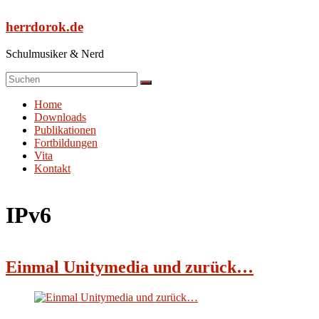
Zum
Inhalt
herrdorok.de
springen
Schulmusiker & Nerd
Menü
Home
Downloads
Publikationen
Fortbildungen
Vita
Kontakt
IPv6
Einmal Unitymedia und zurück…