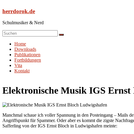
Zum
Inhalt
herrdorok.de
springen
Schulmusiker & Nerd
Menü
Home
Downloads
Publikationen
Fortbildungen
Vita
Kontakt
Elektronische Musik IGS Ernst
Manchmal schaue ich voller Spannung in den Posteingang – Mails der
Angriffspunkt für Spammer. Oder aber es kommt die zigste Nachfrage 
Safferling von der IGS Ernst Bloch in Ludwigshafen meinte: