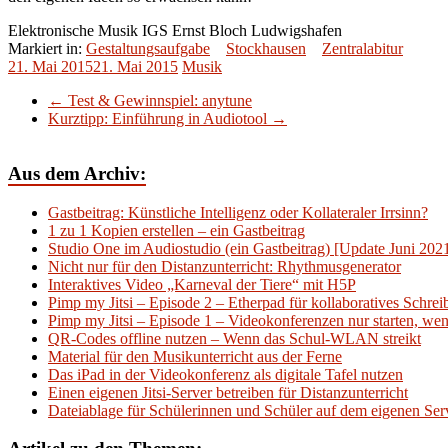
Elektronische Musik IGS Ernst Bloch Ludwigshafen
Markiert in:
Gestaltungsaufgabe
Stockhausen
Zentralabitur
21. Mai 2015
21. Mai 2015
Musik
←
Test & Gewinnspiel: anytune
Kurztipp: Einführung in Audiotool
→
Aus dem Archiv:
Gastbeitrag: Künstliche Intelligenz oder Kollateraler Irrsinn?
1 zu 1 Kopien erstellen – ein Gastbeitrag
Studio One im Audiostudio (ein Gastbeitrag) [Update Juni 202
Nicht nur für den Distanzunterricht: Rhythmusgenerator
Interaktives Video „Karneval der Tiere“ mit H5P
Pimp my Jitsi – Episode 2 – Etherpad für kollaboratives Schre
Pimp my Jitsi – Episode 1 – Videokonferenzen nur starten, wenn
QR-Codes offline nutzen – Wenn das Schul-WLAN streikt
Material für den Musikunterricht aus der Ferne
Das iPad in der Videokonferenz als digitale Tafel nutzen
Einen eigenen Jitsi-Server betreiben für Distanzunterricht
Dateiablage für Schülerinnen und Schüler auf dem eigenen Serv