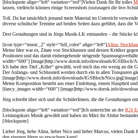
[blockquote align=“left“ variation=“red“]Vielen Dank für Ihr tolles
Ma
lassen, vielleicht können einige Screenshots (sozusagen die live-Sch
Toll. Da hat tatsächlich jemand mein Material im Unterricht verwende
diverse schulische Termine auf beiden Seiten dazu geführt, dass die V
Drei Gestaltungen sind in Jörgs Musik-LK entstanden – die Stücke kö
[icon type=“music_2″ style=“full_color“ align=“left“]
Alina: Stockha
Meine Idee war es, Zitate von Stockhausen und dessen Kritiker geg
Positionen und das damit einhergehende steigende Spannungsverhältn
width=“600″] [image]http://www.dorok.info/downloads/IGSBloch/Alina
Ich habe den Titel „Killer“ gewählt, weil mich das ein wenig an die 
Der Anfangs- und Schlussteil werden durch ein in allen Tonspuren g
[image]http://www.dorok.info/downloads/IGSBloch/Nico.jpg[/image] [
Meine Komposition besteht aus einer Einleitung, einem Hauptteil u
[fancy_images width=“600″] [image]http://www.dorok.info/downloa
Jörg schreibt über sich und die SchülerInnen, die die Gestaltungen e
[blockquote align=“left“ variation=“red“]Ich unterrichte an der
IGS Er
Leistungskurs Musik gewählt und haben im März ihr Abitur bestanden.
[/blockquote]
Lieber Jörg, liebe Alina, lieber Nico und lieber Marcus, vielen Dank
den eigenen Ideen so erwachsen kann!