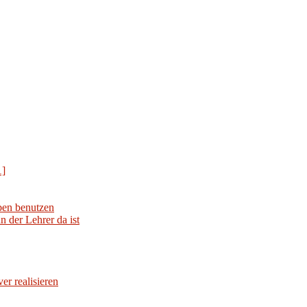
1]
iben benutzen
 der Lehrer da ist
er realisieren