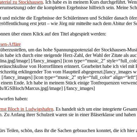
terial zu Stockhausen
. Ich habe es in meinem Kurs durchgeführt. We
ülerumsetzung) oder die kompletten Ergebnisse hilfreich sein. Meine Sch
t und möchte die Ergebnisse der Schülerinnen und Schüler danach öfent
eröffentlichung erst jetzt – wie Jörg mir mitteilte nach dem Abitur de
nnen über einen Klick auf den Titel abgespielt werden:
usen-Affäre
enüberzustellen, um das hohe Spannungspotenzial der Stockhausen-Musi
is habe ich durch eine steigende Herz-Zahl, der Wahl der Zitate als a
.jpg[/image] [/fancy_images] [icon type=“music_2″ style=“full_color
Geräuschkulisse von Horrorfilmen erinnert. Gearbeitet habe ich viel m
leichzeitig erklingender Ton vom Hauptteil abgegrenzt.[fancy_images 
/fancy_images] [icon type=“music_2″ style=“full_color“ align=“left“
nd einem Ende. Ich habe in meinem Stück einige Tonfrequenzen verwen
ds/IGSBloch/Marcus.jpg[/image] [/fancy_images]
ntworfen haben:
nst Bloch in Ludwigshafen
. Es handelt sich um eine integrierte Gesa
 Zu Anfang ihrer Schulzeit waren sie in einer Bläserklasse und haben
 fürs Teilen, schön, dass ihr die Sachen gebrauchen konntet, die ich 