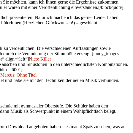
nn Sie möchten, kann ich Ihnen gerne die Ergebnisse zukommen
üler wären mit einer Veröffentlichung einverstanden.[/blockquote]
lich präsentieren. Natürlich mache ich das gerne. Leider haben
r SchülerInnen (Herzlichen Glückwunsch!) – geschieht.
k zu verdeutlichen. Die verschiedenen Auffassungen sowie
uch durch die Veränderung der Stimmhöhe erzeugt.[fancy_images
“ align=“left“]
Nico: Killer
it Rauschen und Sinustönen in den unterschiedlichsten Kombinationen.
width=“600″]
]
Marcus: Ohne Titel
det und habe sie mit den Techniken der neuen Musik verbunden.
mtschule mit gymnasialer Oberstufe. Die Schüler haben den
 dann Musik als Schwerpunkt in einem Wahlpflichtfach belegt.
hier zum Download angeboten haben – es macht Spaß zu sehen, was aus