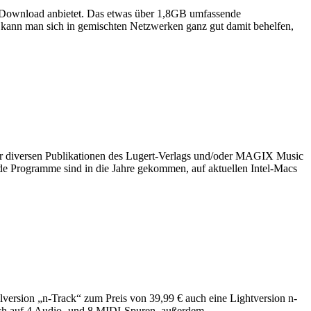
um Download anbietet. Das etwas über 1,8GB umfassende
t kann man sich in gemischten Netzwerken ganz gut damit behelfen,
er diversen Publikationen des Lugert-Verlags und/oder MAGIX Music
de Programme sind in die Jahre gekommen, auf aktuellen Intel-Macs
lversion „n-Track“ zum Preis von 39,99 € auch eine Lightversion n-
sich auf 4 Audio- und 8 MIDI-Spuren, außerdem …