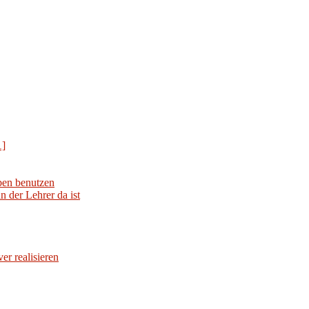
1]
iben benutzen
 der Lehrer da ist
er realisieren