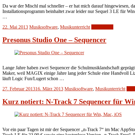
Da war der Mischl mal schneller – er hat mich darauf hingewiesen, 
Installationsprogramm beinhaltet zwar leider nur Sequel 3 LE für W
…
22. Mai 2013
Musiksoftware
,
Musikunterricht
Weiterlesen
Presonus Studio One – Sequencer
Lange Jahre haben zwei Sequencer die Schulmusiklandschaft geprägt
Maker, weil MAGIX einige Jahre lang jeder Schule eine Handvoll Li
läuft Logic Fun/Lugert schon …
27. Februar 2013
16. März 2013
Musiksoftware
,
Musikunterricht
Weit
Kurz notiert: N-Track 7 Sequencer für Wi
Vor ein paar Tagen ist mir der Sequencer „n-Track 7“ im Mac AppStor
Track LE für 23,99 € sowie eine kostenlose Version „n-Track Free“