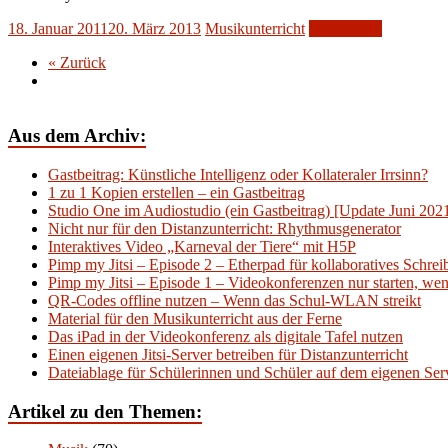
18. Januar 2011
20. März 2013
Musikunterricht
Weiterlesen
« Zurück
Aus dem Archiv:
Gastbeitrag: Künstliche Intelligenz oder Kollateraler Irrsinn?
1 zu 1 Kopien erstellen – ein Gastbeitrag
Studio One im Audiostudio (ein Gastbeitrag) [Update Juni 202
Nicht nur für den Distanzunterricht: Rhythmusgenerator
Interaktives Video „Karneval der Tiere“ mit H5P
Pimp my Jitsi – Episode 2 – Etherpad für kollaboratives Schre
Pimp my Jitsi – Episode 1 – Videokonferenzen nur starten, wenn
QR-Codes offline nutzen – Wenn das Schul-WLAN streikt
Material für den Musikunterricht aus der Ferne
Das iPad in der Videokonferenz als digitale Tafel nutzen
Einen eigenen Jitsi-Server betreiben für Distanzunterricht
Dateiablage für Schülerinnen und Schüler auf dem eigenen Serv
Artikel zu den Themen: