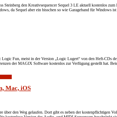
dass Steinberg den Kreativsequencer Sequel 3 LE aktuell kostenlos z
indows, da Sequel aber ein bisschen so wie Garageband für Windows is
: Logic Fun, meist in der Version „Logic Lugert“ von den Heft-CDs d
zenzen der MAGIX Software kostenlos zur Verfügung gestellt hat. Bei
erlesen
n, Mac, iOS
e über den Weg gelaufen. Dort gibt es neben der kostenpflichtigen Vol
. Die kostenlose Version des Audio- und MIDI-Sequencers beschränkt 