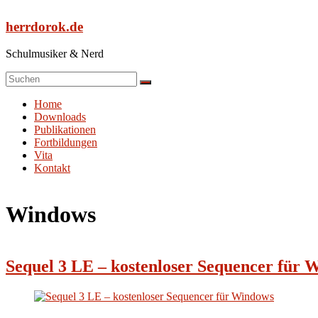
Zum
Inhalt
herrdorok.de
springen
Schulmusiker & Nerd
Menü
Home
Downloads
Publikationen
Fortbildungen
Vita
Kontakt
Windows
Sequel 3 LE – kostenloser Sequencer für 